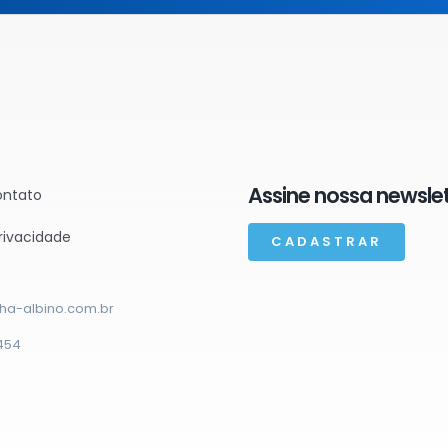
Assine nossa newslet
ontato
privacidade
CADASTRAR
ha-albino.com.br
454