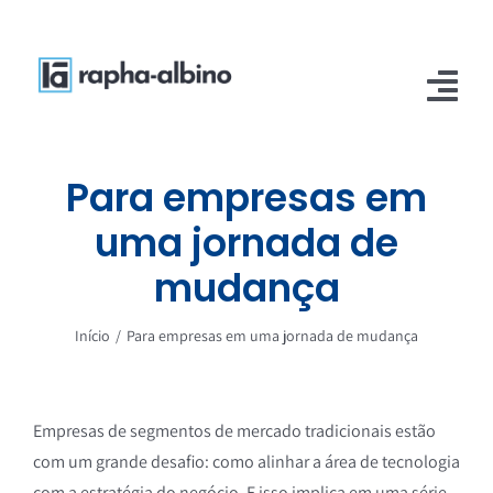
Ir
para
o
Tog
conteúdo
Nav
Home
Para empresas em
uma jornada de
Sobre
mudança
Serviços
Início
/
Para empresas em uma jornada de mudança
Media
Empresas de segmentos de mercado tradicionais estão
com um grande desafio: como alinhar a área de tecnologia
com a estratégia do negócio. E isso implica em uma série